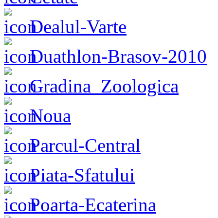
Dealul-Varte
Duathlon-Brasov-2010
Gradina_Zoologica
Noua
Parcul-Central
Piata-Sfatului
Poarta-Ecaterina