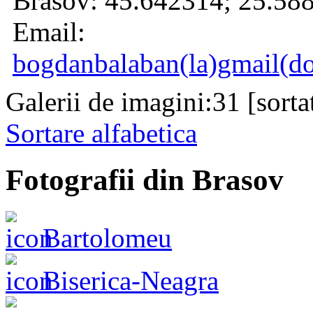
Brasov:
45.642314
;
25.58
Email:
bogdanbalaban(la)gmail(d
Galerii de imagini:31 [
sort
Sortare alfabetica
Fotografii din Brasov
Bartolomeu
Biserica-Neagra