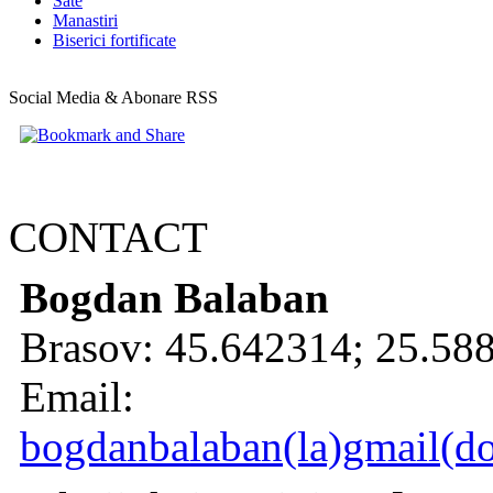
Sate
Manastiri
Biserici fortificate
Social Media & Abonare RSS
CONTACT
Bogdan Balaban
Brasov:
45.642314
;
25.58
Email:
bogdanbalaban(la)gmail(d