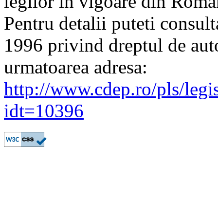
legilor in vigoare din Roman
Pentru detalii puteti consu
1996 privind dreptul de auto
urmatoarea adresa:
http://www.cdep.ro/pls/legi
idt=10396