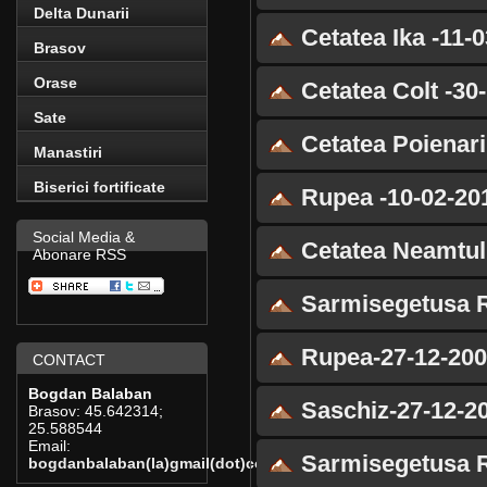
Delta Dunarii
Cetatea Ika -11-
Brasov
Orase
Cetatea Colt -30
Sate
Cetatea Poienari
Manastiri
Biserici fortificate
Rupea -10-02-20
Social Media &
Cetatea Neamtulu
Abonare RSS
Sarmisegetusa R
Rupea-27-12-200
CONTACT
Bogdan Balaban
Saschiz-27-12-2
Brasov:
45.642314
;
25.588544
Email:
Sarmisegetusa R
bogdanbalaban(la)gmail(dot)com