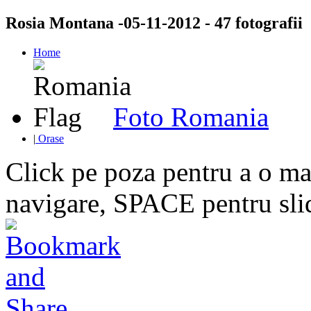
Rosia Montana -05-11-2012 - 47 fotografii
Home
Foto Romania
|
Orase
Click pe poza pentru a o mar
navigare, SPACE pentru sl