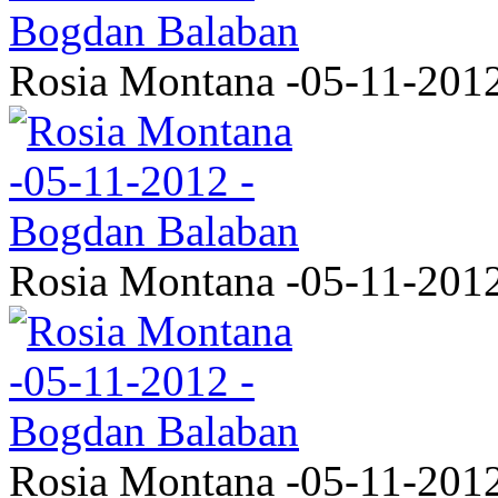
Rosia Montana -05-11-201
Rosia Montana -05-11-201
Rosia Montana -05-11-201