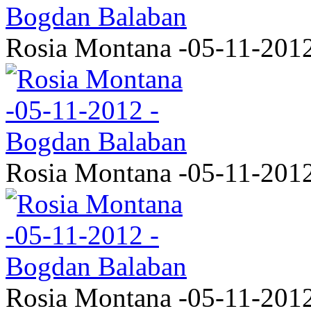
Rosia Montana -05-11-201
Rosia Montana -05-11-201
Rosia Montana -05-11-201