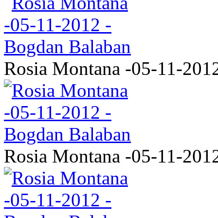
Rosia Montana -05-11-201
Rosia Montana -05-11-201