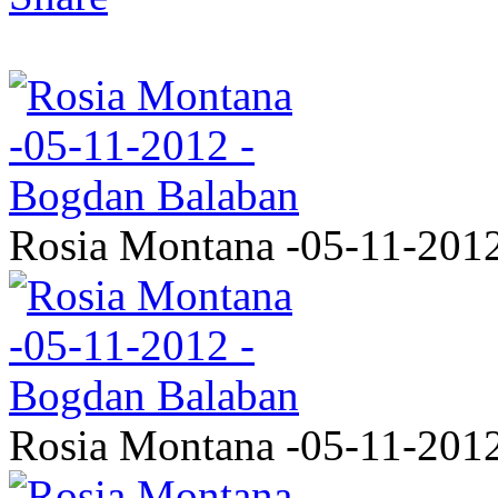
Rosia Montana -05-11-201
Rosia Montana -05-11-201