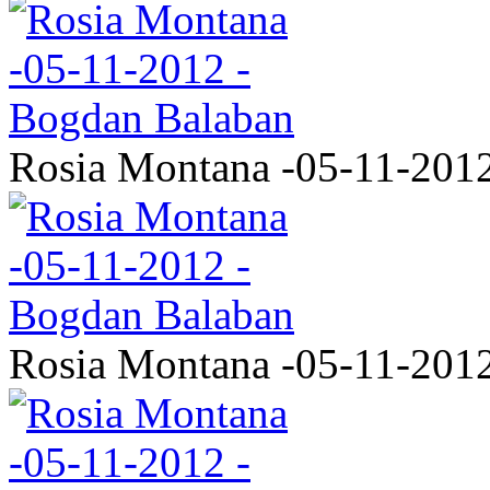
Rosia Montana -05-11-201
Rosia Montana -05-11-201