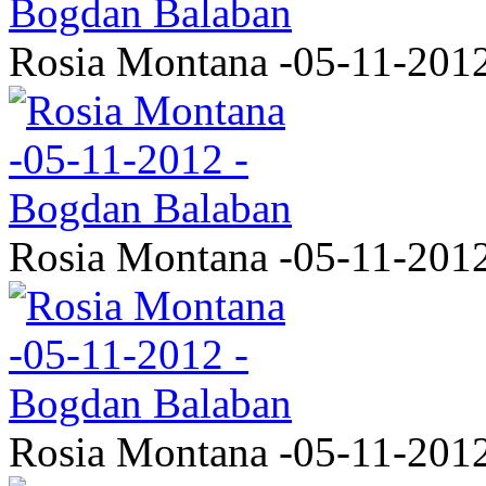
Rosia Montana -05-11-201
Rosia Montana -05-11-201
Rosia Montana -05-11-201