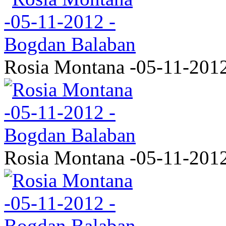
Rosia Montana -05-11-201
Rosia Montana -05-11-201