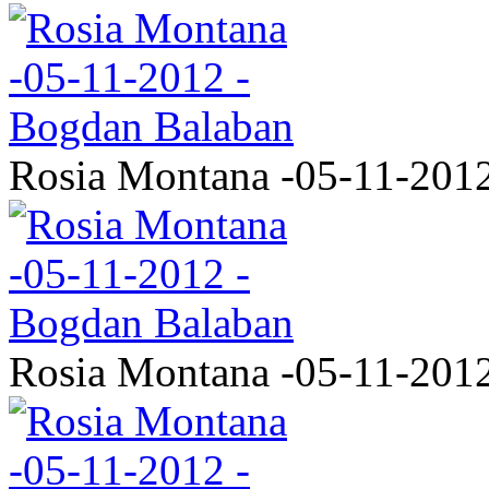
Rosia Montana -05-11-201
Rosia Montana -05-11-201