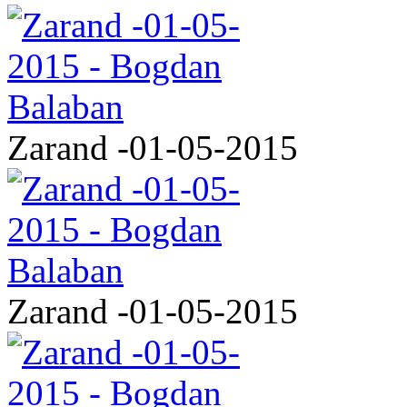
Zarand -01-05-2015
Zarand -01-05-2015