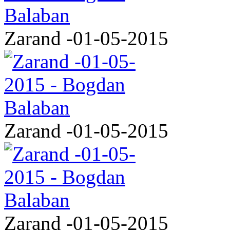
Zarand -01-05-2015
Zarand -01-05-2015
Zarand -01-05-2015