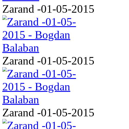
Zarand -01-05-2015
Zarand -01-05-2015
Zarand -01-05-2015