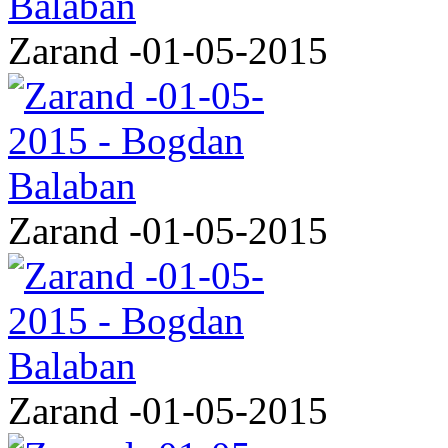
Zarand -01-05-2015
Zarand -01-05-2015
Zarand -01-05-2015