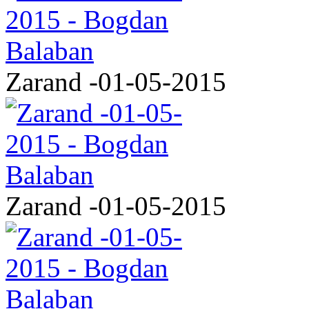
Zarand -01-05-2015
Zarand -01-05-2015