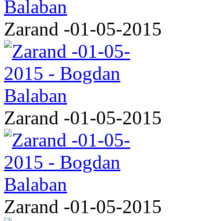
Zarand -01-05-2015
Zarand -01-05-2015
Zarand -01-05-2015