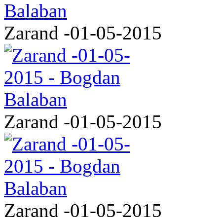
Zarand -01-05-2015
Zarand -01-05-2015
Zarand -01-05-2015