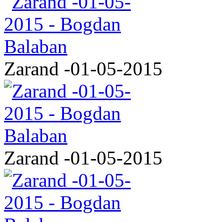
Zarand -01-05-2015
Zarand -01-05-2015