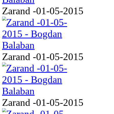
Zarand -01-05-2015
Zarand -01-05-2015
Zarand -01-05-2015