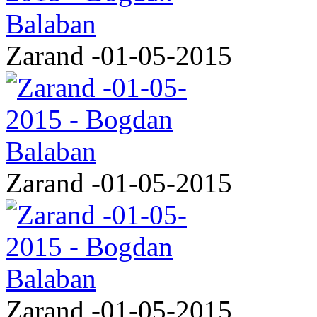
Zarand -01-05-2015
Zarand -01-05-2015
Zarand -01-05-2015