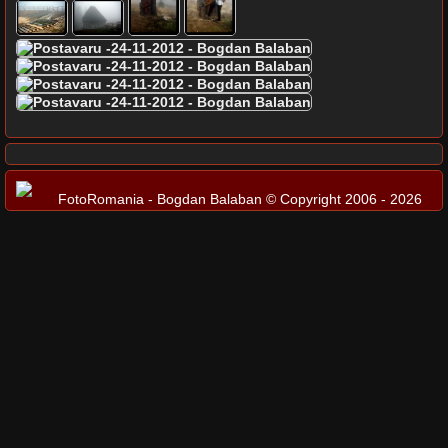
FotoRomania - Bogdan Balaban © Copyright 2006 - 2026