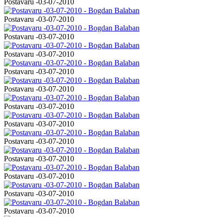
Postavaru -03-07-2010
Postavaru -03-07-2010
Postavaru -03-07-2010
Postavaru -03-07-2010
Postavaru -03-07-2010
Postavaru -03-07-2010
Postavaru -03-07-2010
Postavaru -03-07-2010
Postavaru -03-07-2010
Postavaru -03-07-2010
Postavaru -03-07-2010
Postavaru -03-07-2010
Postavaru -03-07-2010