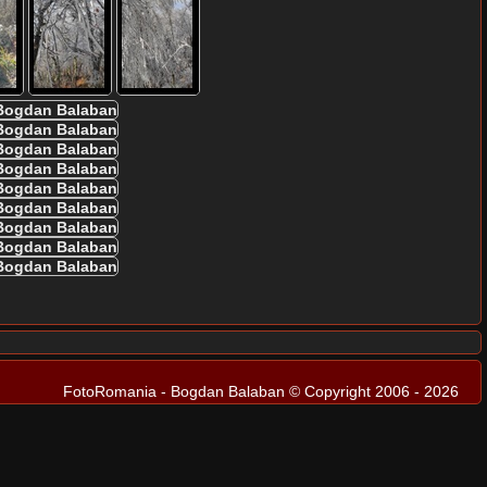
FotoRomania - Bogdan Balaban © Copyright 2006 - 2026