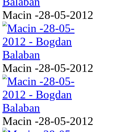
Macin -28-05-2012
Macin -28-05-2012
Macin -28-05-2012