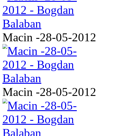
Macin -28-05-2012
Macin -28-05-2012