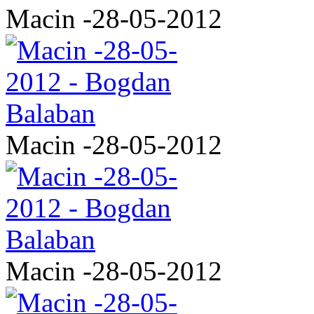
Macin -28-05-2012
Macin -28-05-2012
Macin -28-05-2012