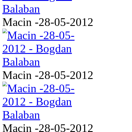
Macin -28-05-2012
Macin -28-05-2012
Macin -28-05-2012