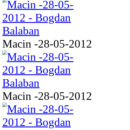
Macin -28-05-2012
Macin -28-05-2012