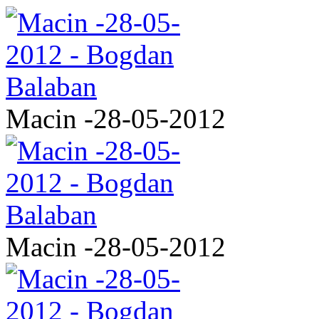
Macin -28-05-2012
Macin -28-05-2012