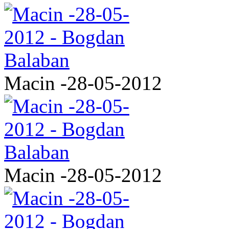
Macin -28-05-2012
Macin -28-05-2012