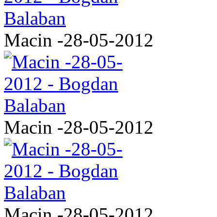
Macin -28-05-2012
Macin -28-05-2012
Macin -28-05-2012