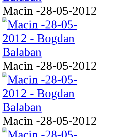
Macin -28-05-2012
Macin -28-05-2012
Macin -28-05-2012