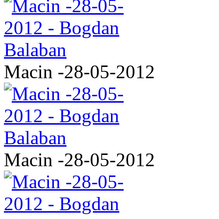
Macin -28-05-2012
Macin -28-05-2012