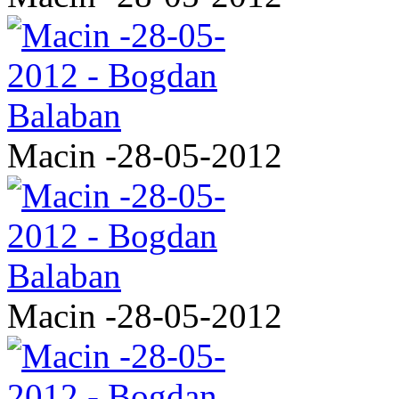
Macin -28-05-2012
Macin -28-05-2012