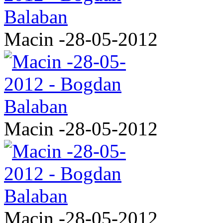
Macin -28-05-2012
Macin -28-05-2012
Macin -28-05-2012