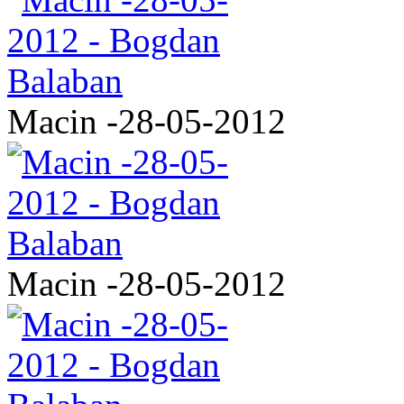
Macin -28-05-2012
Macin -28-05-2012