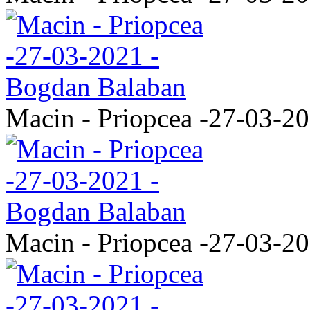
Macin - Priopcea -27-03-2
Macin - Priopcea -27-03-2