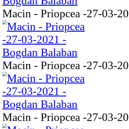
Macin - Priopcea -27-03-2
Macin - Priopcea -27-03-2
Macin - Priopcea -27-03-2