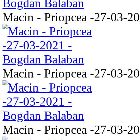
Macin - Priopcea -27-03-2
Macin - Priopcea -27-03-2
Macin - Priopcea -27-03-2