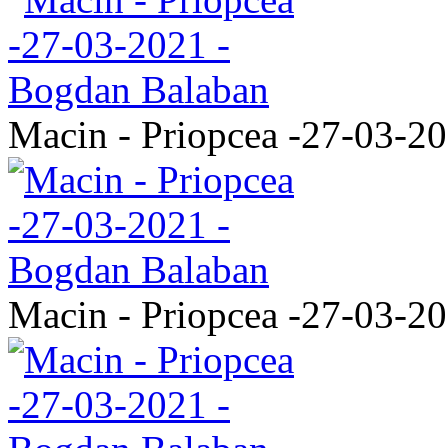
Macin - Priopcea -27-03-2
Macin - Priopcea -27-03-2