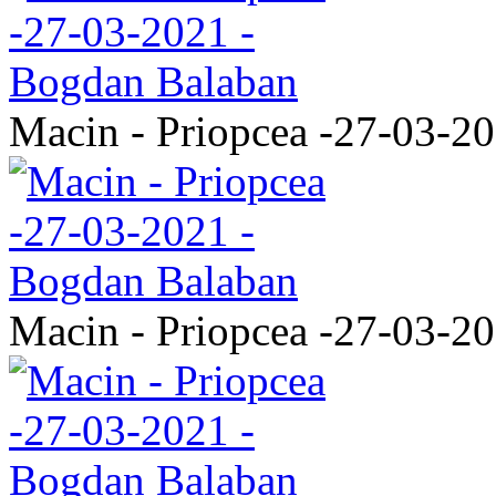
Macin - Priopcea -27-03-2
Macin - Priopcea -27-03-2