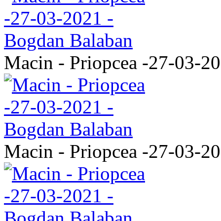
Macin - Priopcea -27-03-2
Macin - Priopcea -27-03-2