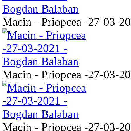
Macin - Priopcea -27-03-2
Macin - Priopcea -27-03-2
Macin - Priopcea -27-03-2