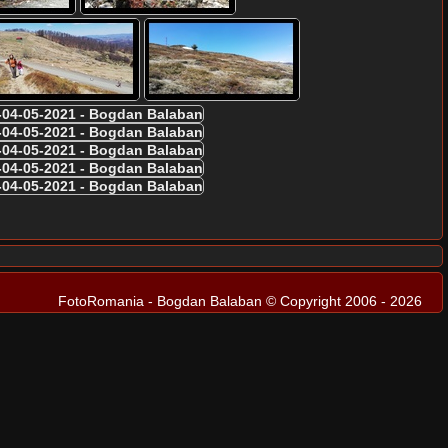
FotoRomania - Bogdan Balaban © Copyright 2006 - 2026