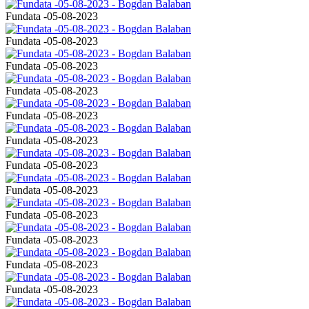
Fundata -05-08-2023
Fundata -05-08-2023
Fundata -05-08-2023
Fundata -05-08-2023
Fundata -05-08-2023
Fundata -05-08-2023
Fundata -05-08-2023
Fundata -05-08-2023
Fundata -05-08-2023
Fundata -05-08-2023
Fundata -05-08-2023
Fundata -05-08-2023