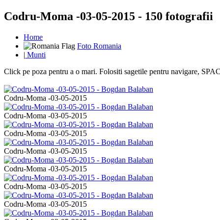
Codru-Moma -03-05-2015 - 150 fotografii
Home
Foto Romania
|
Munti
Click pe poza pentru a o mari. Folositi sagetile pentru navigare, S
Codru-Moma -03-05-2015
Codru-Moma -03-05-2015
Codru-Moma -03-05-2015
Codru-Moma -03-05-2015
Codru-Moma -03-05-2015
Codru-Moma -03-05-2015
Codru-Moma -03-05-2015