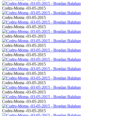
Codru-Moma -03-05-2015
Codru-Moma -03-05-2015
Codru-Moma -03-05-2015
Codru-Moma -03-05-2015
Codru-Moma -03-05-2015
Codru-Moma -03-05-2015
Codru-Moma -03-05-2015
Codru-Moma -03-05-2015
Codru-Moma -03-05-2015
Codru-Moma -03-05-2015
Codru-Moma -03-05-2015
Codru-Moma -03-05-2015