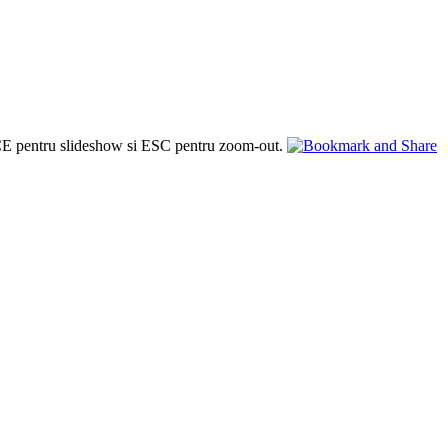
PACE pentru slideshow si ESC pentru zoom-out.