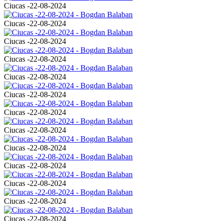
Ciucas -22-08-2024
Ciucas -22-08-2024
Ciucas -22-08-2024
Ciucas -22-08-2024
Ciucas -22-08-2024
Ciucas -22-08-2024
Ciucas -22-08-2024
Ciucas -22-08-2024
Ciucas -22-08-2024
Ciucas -22-08-2024
Ciucas -22-08-2024
Ciucas -22-08-2024
Ciucas -22-08-2024