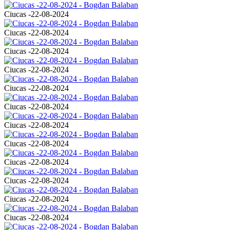
Ciucas -22-08-2024
Ciucas -22-08-2024
Ciucas -22-08-2024
Ciucas -22-08-2024
Ciucas -22-08-2024
Ciucas -22-08-2024
Ciucas -22-08-2024
Ciucas -22-08-2024
Ciucas -22-08-2024
Ciucas -22-08-2024
Ciucas -22-08-2024
Ciucas -22-08-2024