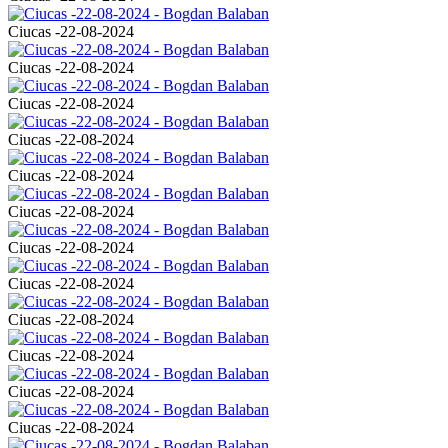
Ciucas -22-08-2024
Ciucas -22-08-2024
Ciucas -22-08-2024
Ciucas -22-08-2024
Ciucas -22-08-2024
Ciucas -22-08-2024
Ciucas -22-08-2024
Ciucas -22-08-2024
Ciucas -22-08-2024
Ciucas -22-08-2024
Ciucas -22-08-2024
Ciucas -22-08-2024