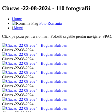
Ciucas -22-08-2024 - 110 fotografii
Home
Foto Romania
|
Munti
Click pe poza pentru a o mari. Folositi sagetile pentru navigare, S
Ciucas -22-08-2024
Ciucas -22-08-2024
Ciucas -22-08-2024
Ciucas -22-08-2024
Ciucas -22-08-2024
Ciucas -22-08-2024
Ciucas -22-08-2024