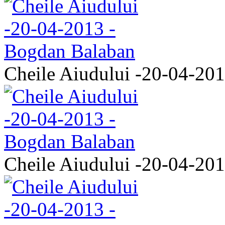
Cheile Aiudului -20-04-20
Cheile Aiudului -20-04-20