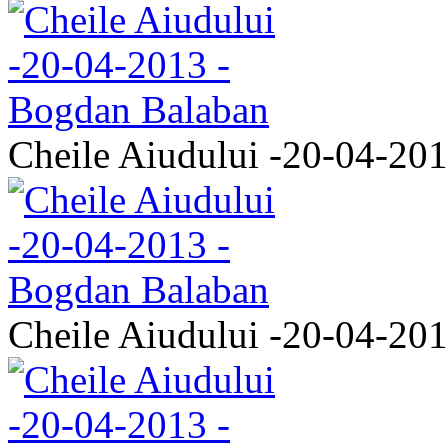
Cheile Aiudului -20-04-20
Cheile Aiudului -20-04-20