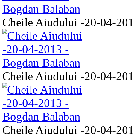
Cheile Aiudului -20-04-20
Cheile Aiudului -20-04-20
Cheile Aiudului -20-04-20