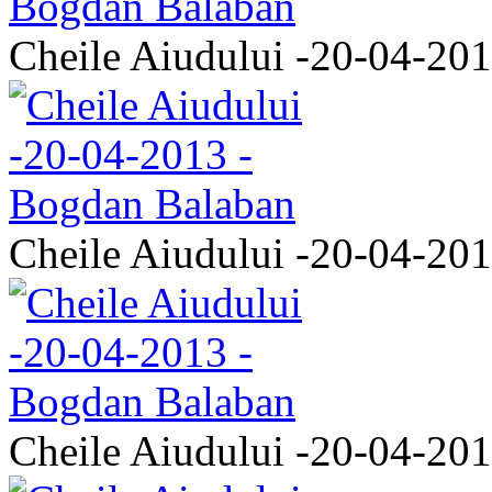
Cheile Aiudului -20-04-20
Cheile Aiudului -20-04-20
Cheile Aiudului -20-04-20