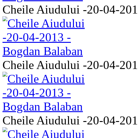
Cheile Aiudului -20-04-20
Cheile Aiudului -20-04-20
Cheile Aiudului -20-04-20