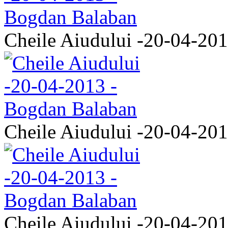
Cheile Aiudului -20-04-20
Cheile Aiudului -20-04-20
Cheile Aiudului -20-04-20