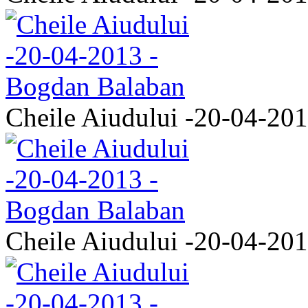
Cheile Aiudului -20-04-20
Cheile Aiudului -20-04-20