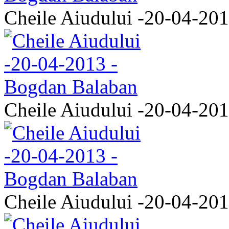
Cheile Aiudului -20-04-20
Cheile Aiudului -20-04-20
Cheile Aiudului -20-04-20