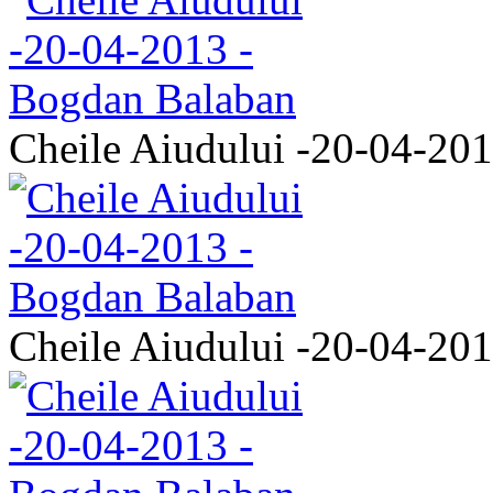
Cheile Aiudului -20-04-20
Cheile Aiudului -20-04-20