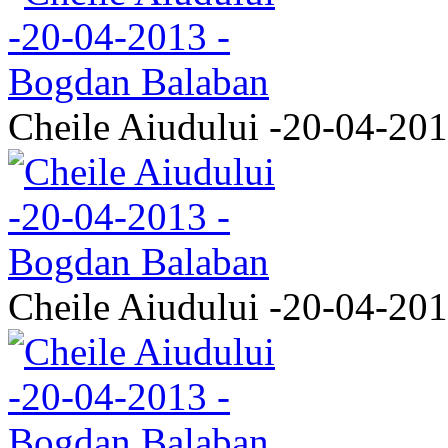
Cheile Aiudului -20-04-20
Cheile Aiudului -20-04-20