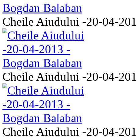
Cheile Aiudului -20-04-20
Cheile Aiudului -20-04-20
Cheile Aiudului -20-04-20