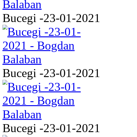
Bucegi -23-01-2021
Bucegi -23-01-2021
Bucegi -23-01-2021