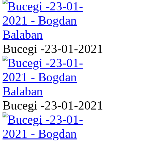
Bucegi -23-01-2021
Bucegi -23-01-2021