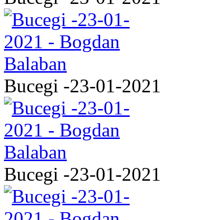
Bucegi -23-01-2021
Bucegi -23-01-2021