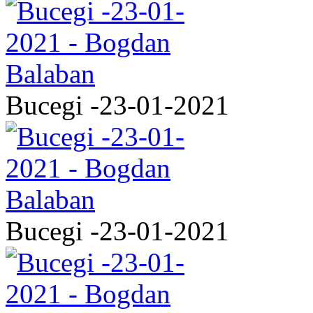
Bucegi -23-01-2021
Bucegi -23-01-2021