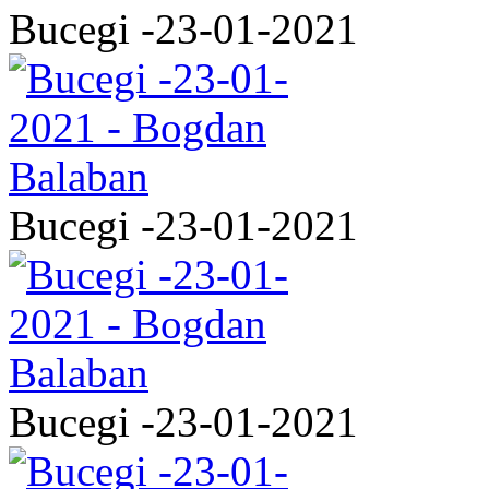
Bucegi -23-01-2021
Bucegi -23-01-2021
Bucegi -23-01-2021