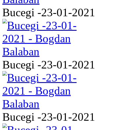
Bucegi -23-01-2021
Bucegi -23-01-2021
Bucegi -23-01-2021