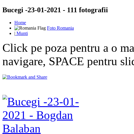
Bucegi -23-01-2021 - 111 fotografii
Home
Foto Romania
|
Munti
Click pe poza pentru a o mar
navigare, SPACE pentru sl