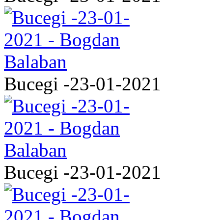
Bucegi -23-01-2021
Bucegi -23-01-2021