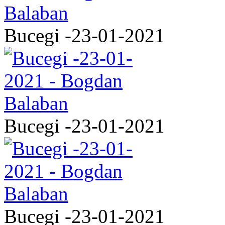
Bucegi -23-01-2021
Bucegi -23-01-2021
Bucegi -23-01-2021