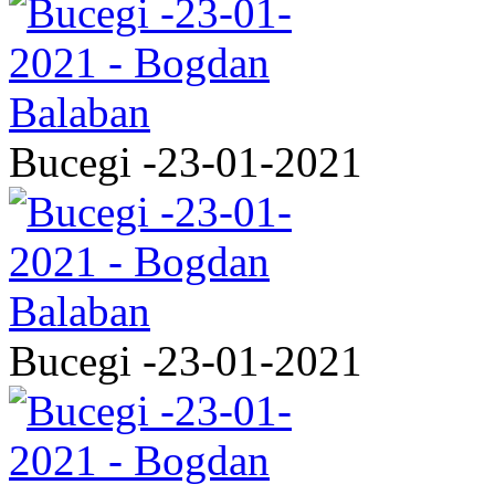
Bucegi -23-01-2021
Bucegi -23-01-2021