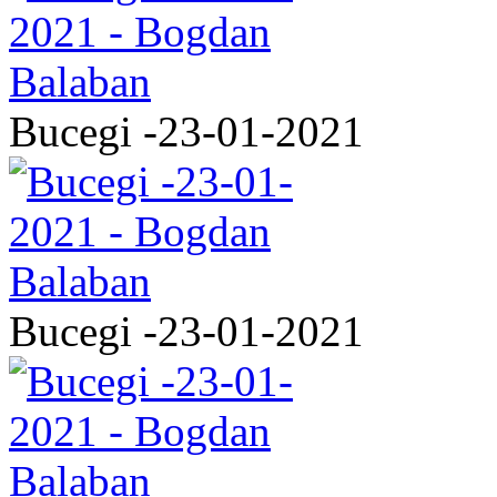
Bucegi -23-01-2021
Bucegi -23-01-2021