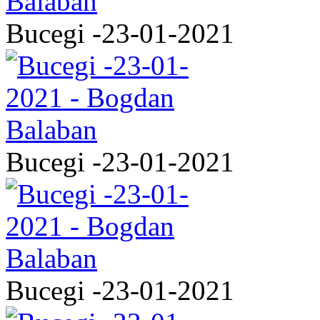
Bucegi -23-01-2021
Bucegi -23-01-2021
Bucegi -23-01-2021