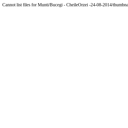
Cannot list files for Munti/Bucegi - CheileOrzei -24-08-2014/thumbna