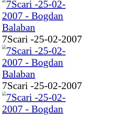
7Scari -25-02-2007
7Scari -25-02-2007