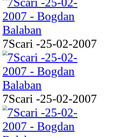
7Scari -25-02-2007
7Scari -25-02-2007