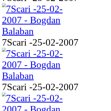
7Scari -25-02-2007
7Scari -25-02-2007