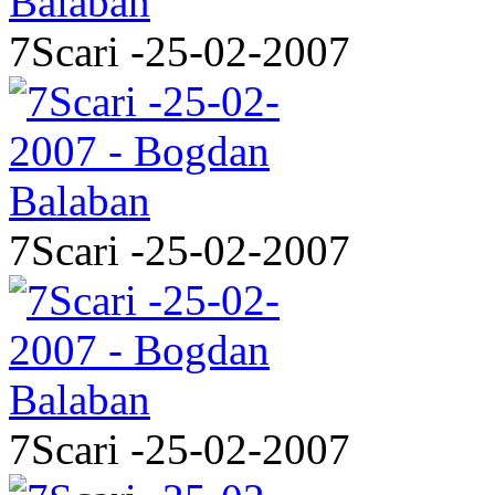
7Scari -25-02-2007
7Scari -25-02-2007
7Scari -25-02-2007