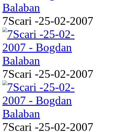
7Scari -25-02-2007
7Scari -25-02-2007
7Scari -25-02-2007