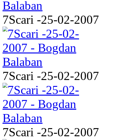
7Scari -25-02-2007
7Scari -25-02-2007
7Scari -25-02-2007