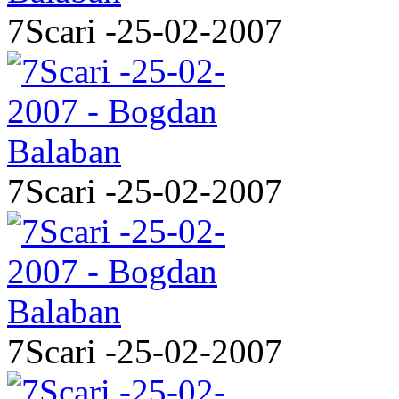
7Scari -25-02-2007
7Scari -25-02-2007
7Scari -25-02-2007