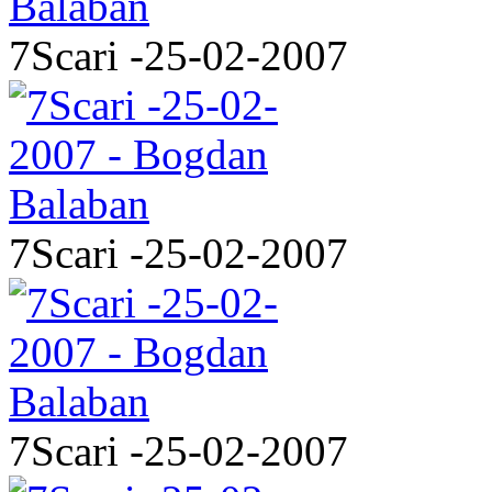
7Scari -25-02-2007
7Scari -25-02-2007
7Scari -25-02-2007