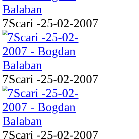
7Scari -25-02-2007
7Scari -25-02-2007
7Scari -25-02-2007