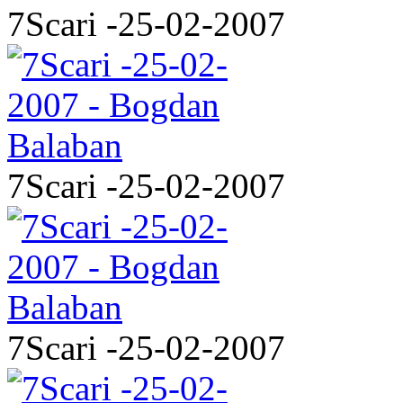
7Scari -25-02-2007
7Scari -25-02-2007
7Scari -25-02-2007