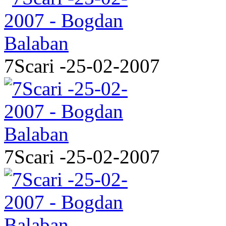
7Scari -25-02-2007
7Scari -25-02-2007