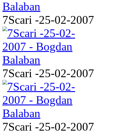
7Scari -25-02-2007
7Scari -25-02-2007
7Scari -25-02-2007