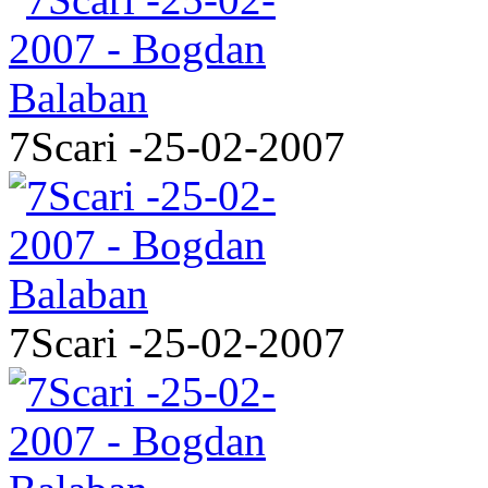
7Scari -25-02-2007
7Scari -25-02-2007