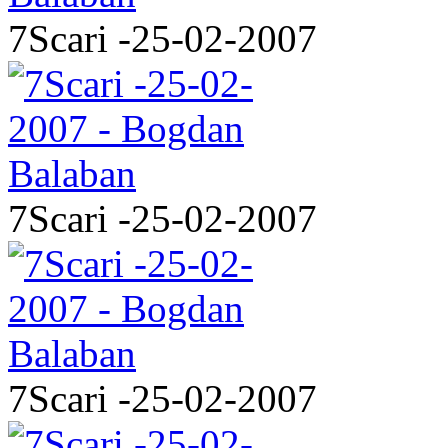
7Scari -25-02-2007
7Scari -25-02-2007
7Scari -25-02-2007