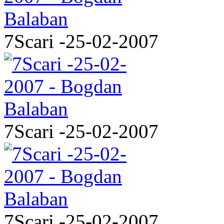
7Scari -25-02-2007
7Scari -25-02-2007
7Scari -25-02-2007