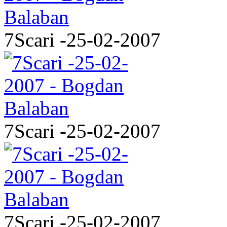
7Scari -25-02-2007
7Scari -25-02-2007
7Scari -25-02-2007