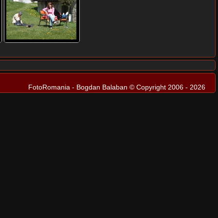
FotoRomania - Bogdan Balaban © Copyright 2006 - 2026