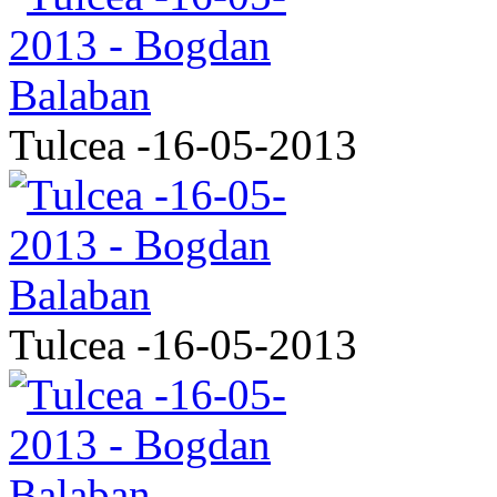
Tulcea -16-05-2013
Tulcea -16-05-2013