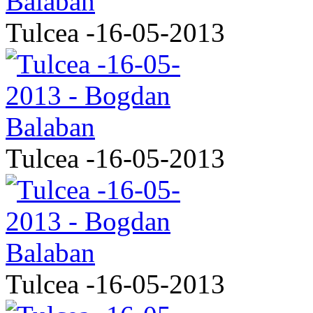
Tulcea -16-05-2013
Tulcea -16-05-2013
Tulcea -16-05-2013