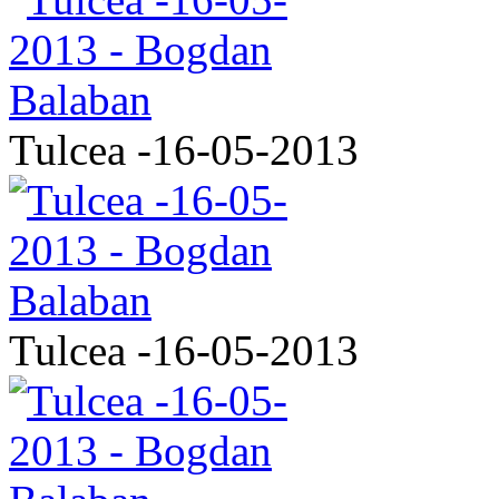
Tulcea -16-05-2013
Tulcea -16-05-2013