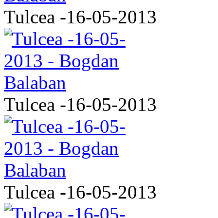
Tulcea -16-05-2013
Tulcea -16-05-2013
Tulcea -16-05-2013