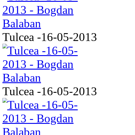
Tulcea -16-05-2013
Tulcea -16-05-2013