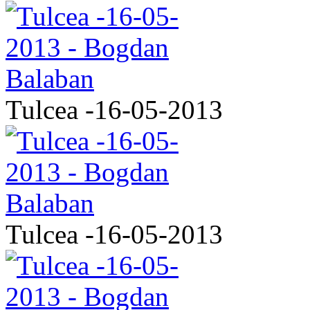
Tulcea -16-05-2013
Tulcea -16-05-2013