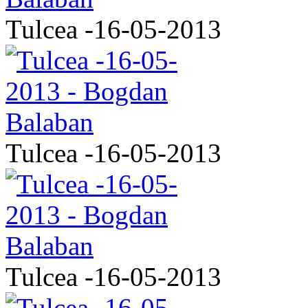
Tulcea -16-05-2013
Tulcea -16-05-2013
Tulcea -16-05-2013