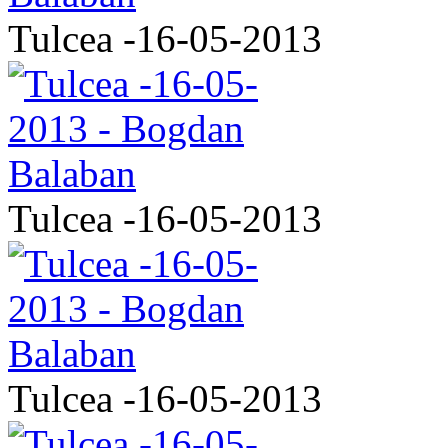
Tulcea -16-05-2013
Tulcea -16-05-2013
Tulcea -16-05-2013