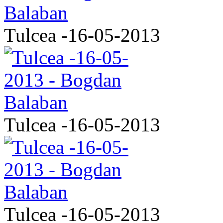
Tulcea -16-05-2013
Tulcea -16-05-2013
Tulcea -16-05-2013