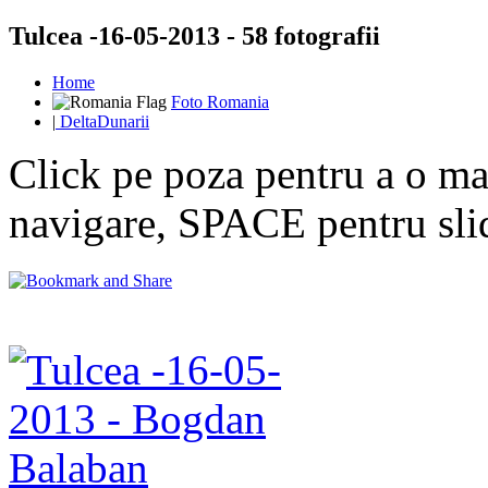
Tulcea -16-05-2013 - 58 fotografii
Home
Foto Romania
|
DeltaDunarii
Click pe poza pentru a o mar
navigare, SPACE pentru sl