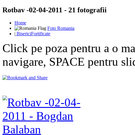
Rotbav -02-04-2011 - 21 fotografii
Home
Foto Romania
|
BisericiFortificate
Click pe poza pentru a o mar
navigare, SPACE pentru sl