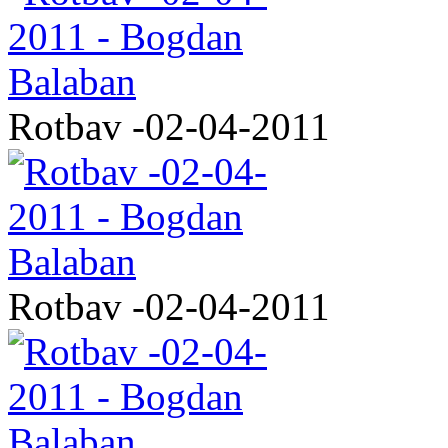
Rotbav -02-04-2011
Rotbav -02-04-2011