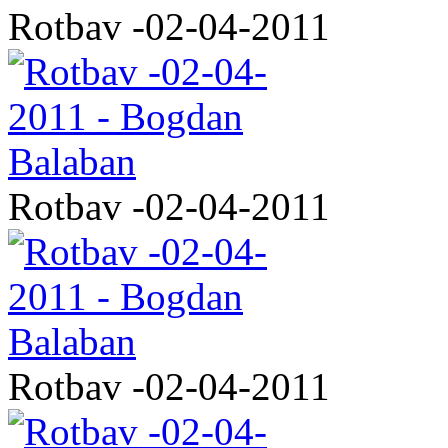
Rotbav -02-04-2011
Rotbav -02-04-2011
Rotbav -02-04-2011