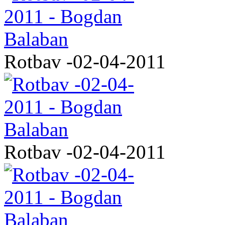
Rotbav -02-04-2011
Rotbav -02-04-2011