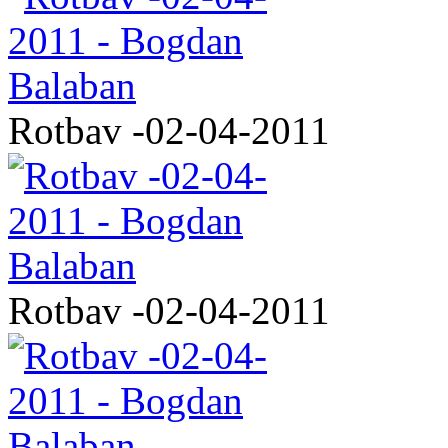
Rotbav -02-04-2011
Rotbav -02-04-2011