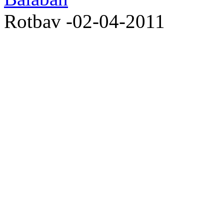
Rotbav -02-04-2011