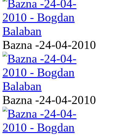
Bazna -24-04-2010
Bazna -24-04-2010