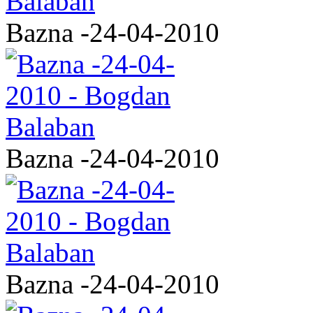
Bazna -24-04-2010
Bazna -24-04-2010
Bazna -24-04-2010