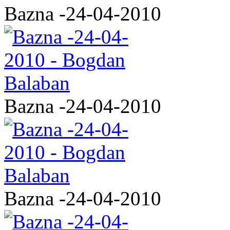
Bazna -24-04-2010
Bazna -24-04-2010
Bazna -24-04-2010