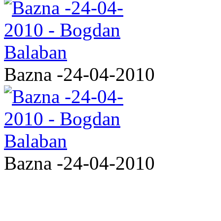
Bazna -24-04-2010
Bazna -24-04-2010