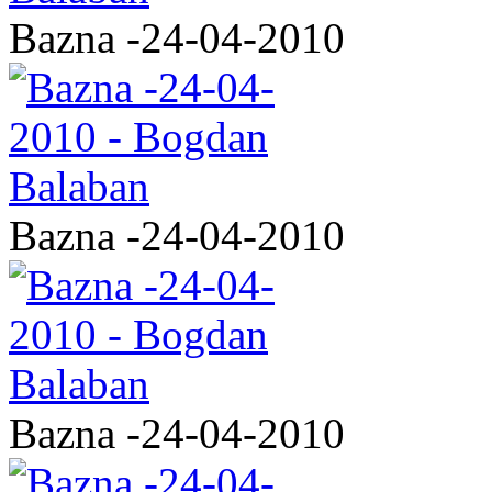
Bazna -24-04-2010
Bazna -24-04-2010
Bazna -24-04-2010