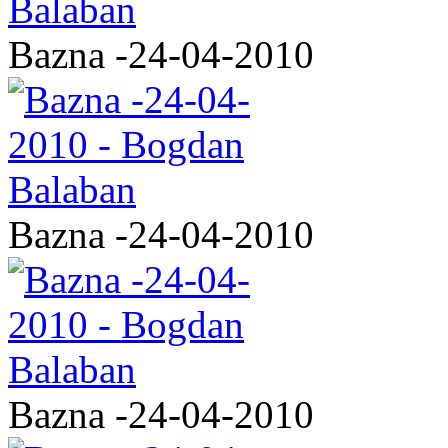
Bazna -24-04-2010
Bazna -24-04-2010
Bazna -24-04-2010