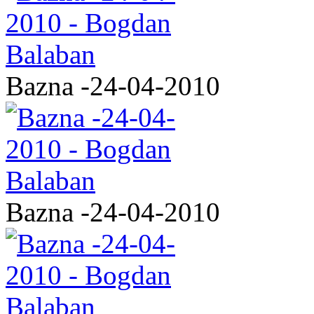
Bazna -24-04-2010
Bazna -24-04-2010